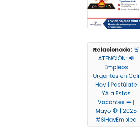
Relacionado:
🚨
ATENCIÓN: 📢
Empleos
Urgentes en Cali
Hoy | Postúlate
YA a Estas
Vacantes ➡️ |
Mayo 🛑 | 2025
#SiHayEmpleo