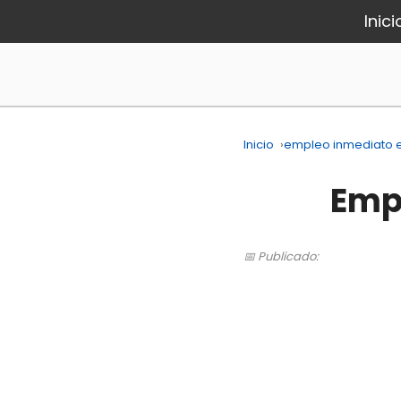
Inici
Inicio
›
empleo inmediato e
Empl
📅 Publicado: