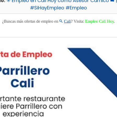
o:
✳️ Empleo en Cali Hoy como Asesor Carnico ➡️ 
#SiHayEmpleo #Empleo
¿Buscas más ofertas de empleo en
Cali
? Visita:
Empleo Cali Hoy
.