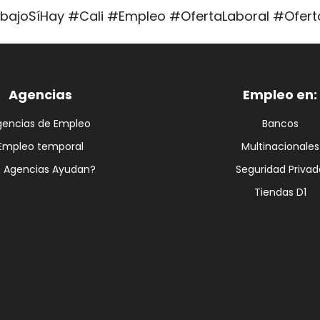
abajoSíHay #Cali #Empleo #OfertaLaboral #Ofer
Agencias
Empleo en:
gencias de Empleo
Bancos
Empleo temporal
Multinacionales
s Agencias Ayudan?
Seguridad Privad
Tiendas D1