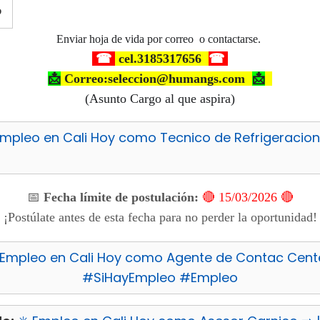
?
Enviar
hoja de vida
por correo
o contactarse.
☎
cel.3185317656
☎
📩
Cor
reo:seleccion@humangs.com
📩
(Asunto Cargo al que aspira)
Empleo en Cali Hoy como Tecnico de Refrigeracion 
📅
Fecha límite de postulación:
🔴 15/03/2026 🔴
¡Postúlate antes de esta fecha para no perder la oportunidad!
 Empleo en Cali Hoy como Agente de Contac Cente
#SiHayEmpleo #Empleo