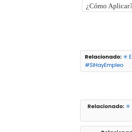
¿Cómo Aplicar
Relacionado:
✳️ 
#SiHayEmpleo
Relacionado:
✳️