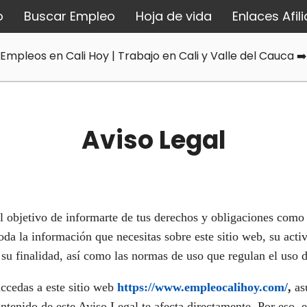
o
Buscar Empleo
Hoja de vida
Enlaces Afil
Empleos en Cali Hoy | Trabajo en Cali y Valle del Cauca ➡️
Aviso Legal
l objetivo de informarte de tus derechos y obligaciones como u
da la información que necesitas sobre este sitio web, su activ
 su finalidad, así como las normas de uso que regulan el uso 
cedas a este sitio web
https://www.empleocalihoy.com/
,
as
ontenido de este Aviso Legal te afecta directamente. Por eso, 