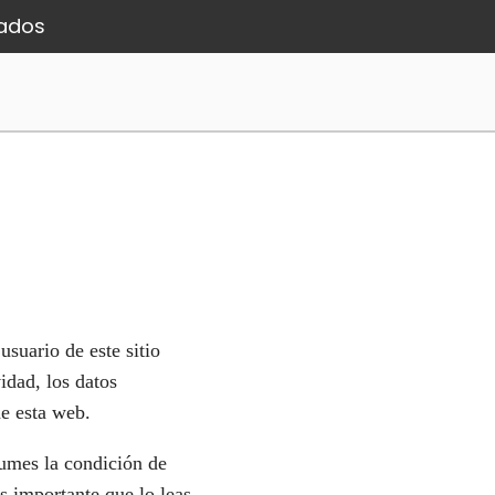
iados
suario de este sitio
idad, los datos
de esta web.
umes la condición de
es importante que lo leas