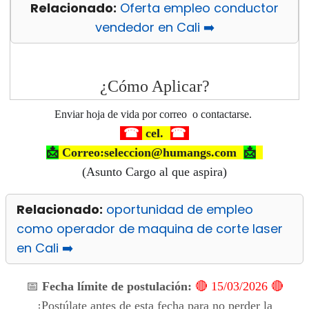
Relacionado:
Oferta empleo conductor
vendedor en Cali ➡️
¿Cómo Aplicar?
Enviar
hoja de vida
por correo
o contactarse.
☎
cel.
☎
📩
Cor
reo:seleccion@humangs.com
📩
(Asunto Cargo al que aspira)
Relacionado:
oportunidad de empleo
como operador de maquina de corte laser
en Cali ➡️
📅
Fecha límite de postulación:
🔴 15/03/2026 🔴
¡Postúlate antes de esta fecha para no perder la